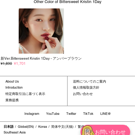
Other Color of Bittersweet Kristin 1Day
新ver.Bittersweet Kristin 1Day - アンバーブラウン
¥1,701
¥1,890
About Us
送料についてのご案内
Introduction
個人情報取扱方針
特定商取引法に基づく表示
お問い合わせ
業務提携
Instagram
YouTube
Twitter
TikTok
LINE@
日本語
Global(EN)
Korea
简体中文(天猫)
繁体中文
繁体中文(香港地区)
お問い合わせ
Southeast Asia