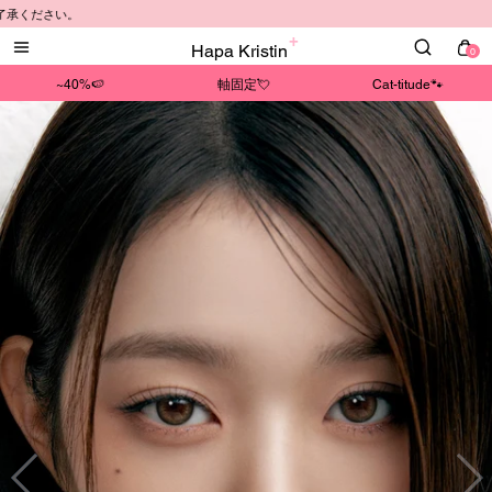
⚠️
Hapa Kristin
0
~40%🍉
軸固定💘
Cat-titude🐾