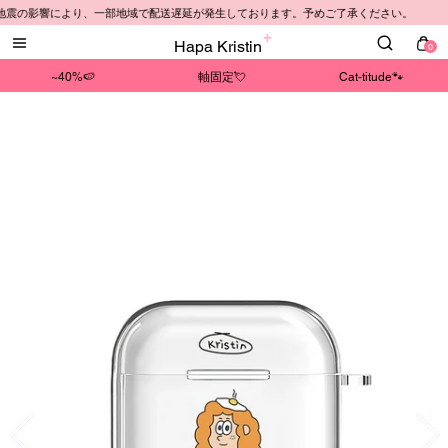
本地震の影響により、一部地域で配送遅延が発生しております。予めご了承ください。
Hapa Kristin
0
~40%🍉
軸固定💘
Cat-titude🐾