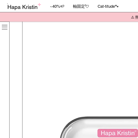
Hapa Kristin
~40%🍉
軸固定💘
Cat-titude🐾
⚠️