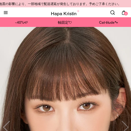
地震の影響により、一部地域で配送遅延が発生しております。予めご了承ください。
Hapa Kristin
0
~40%🍉
軸固定💘
Cat-titude🐾