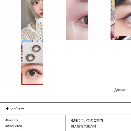
1
1
1
1
2
レビュー
About Us
送料についてのご案内
Introduction
個人情報取扱方針