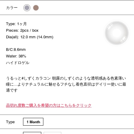
カラー
Type: 1ヶ月
Pieces: 2pcs / box
Dia(all): 12.0 mm (14.0mm)
B/C:8.6mm
Water: 38%
ハイドロゲル
うるっと#しずくカラコン 朝露のしずくのような透明感ある色素薄い
瞳に...よりナチュラルに魅せるフチなし着色直径はデイリー使いに最
適です
品切れ度数ご購入を希望の方はこちらをクリック
Type
1 Month