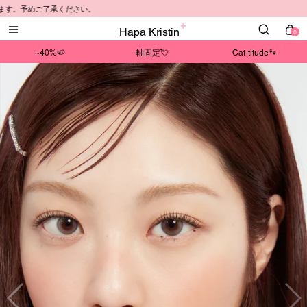
了承ください。
Hapa Kristin
0
~40%🍉
軸固定💘
Cat-titude🐾