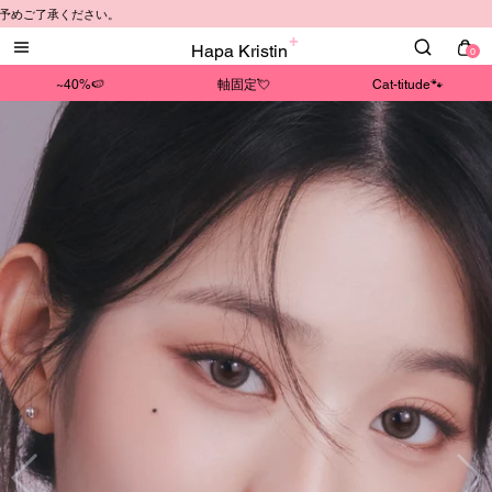
さい。
Hapa Kristin
0
~40%🍉
軸固定💘
Cat-titude🐾