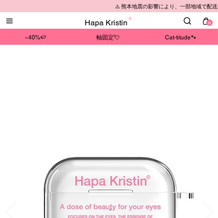
⚠️ 熊本地震の影響により、一部地域で配
Hapa Kristin
0
~40%🍉
軸固定💘
Cat-titude🐾