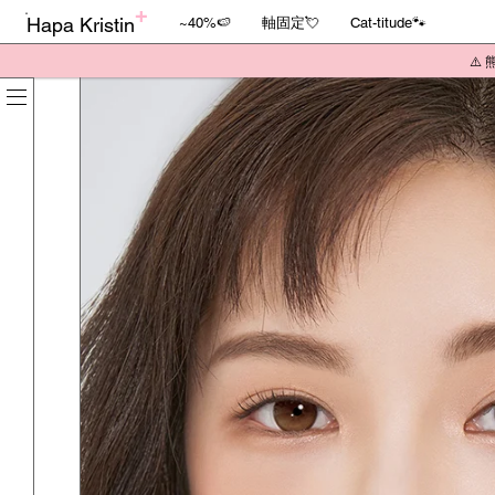
Hapa Kristin
~40%🍉
軸固定💘
Cat-titude🐾
⚠️