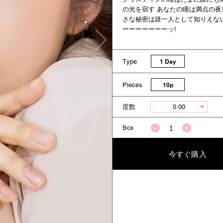
の光を宿す あなたの瞳は満点の夜
さな秘密は誰一人として知りえな
ーーーーーーーッ!
Type
1 Day
Pieces
10p
度数
Box
今すぐ購入