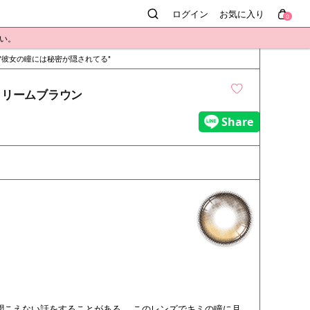
ログイン
お気に入り
0
さい。
彼女の瞳には秘密が隠されてる
ay - クリームブラウン
聞こえない話をすることがある。 このレンズでキミの瞳に月