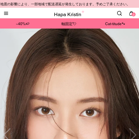
影響により、一部地域で配送遅延が発生しております。予めご了承ください。
Hapa Kristin
0
~40%🍉
軸固定💘
Cat-titude🐾