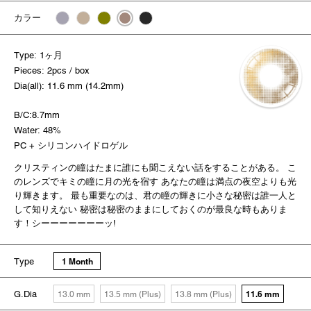
カラー
Type: 1ヶ月
Pieces: 2pcs / box
Dia(all): 11.6 mm (14.2mm)
B/C:8.7mm
Water: 48%
PC + シリコンハイドロゲル
クリスティンの瞳はたまに誰にも聞こえない話をすることがある。 こ
のレンズでキミの瞳に月の光を宿す あなたの瞳は満点の夜空よりも光
り輝きます。 最も重要なのは、君の瞳の輝きに小さな秘密は誰一人と
して知りえない 秘密は秘密のままにしておくのが最良な時もありま
す！シーーーーーーーッ!
Type
1 Month
G.Dia
11.6 mm
13.0 mm
13.5 mm (Plus)
13.8 mm (Plus)