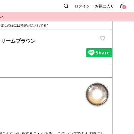
ログイン
お気に入り
0
さい。
彼女の瞳には秘密が隠されてる
ay - クリームブラウン
聞こえない話をすることがある。 このレンズでキミの瞳に月