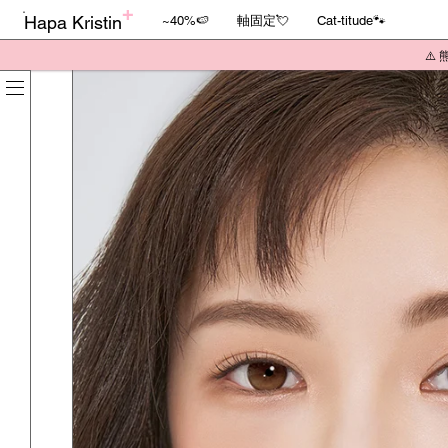
Hapa Kristin
~40%🍉
軸固定💘
Cat-titude🐾
⚠️