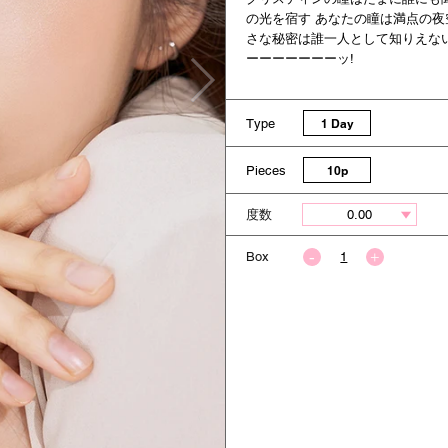
の光を宿す あなたの瞳は満点の夜
さな秘密は誰一人として知りえな
ーーーーーーーッ!
Type
1 Day
Pieces
10p
度数
Box
今すぐ決済する
今すぐ決済する